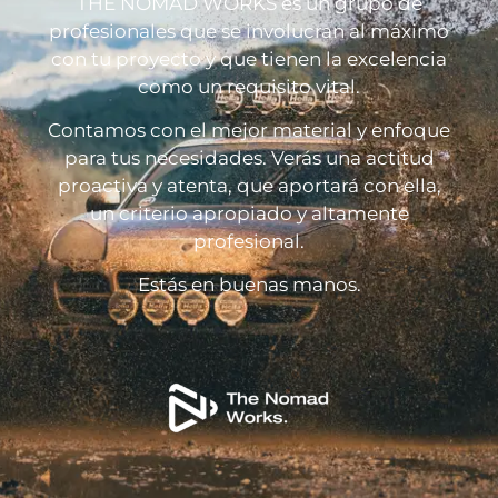
THE NOMAD WORKS es un grupo de
profesionales que se involucran al máximo
con tu proyecto y que tienen la excelencia
como un requisito vital.
Contamos con el mejor material y enfoque
para tus necesidades. Verás una actitud
proactiva y atenta, que aportará con ella,
un criterio apropiado y altamente
profesional.
Estás en buenas manos.